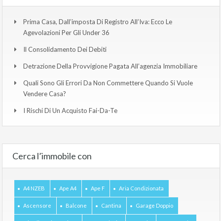
Prima Casa, Dall’imposta Di Registro All’Iva: Ecco Le
Agevolazioni Per Gli Under 36
Il Consolidamento Dei Debiti
Detrazione Della Provvigione Pagata All’agenzia Immobiliare
Quali Sono Gli Errori Da Non Commettere Quando Si Vuole
Vendere Casa?
I Rischi Di Un Acquisto Fai-Da-Te
Cerca l’immobile con
A4 NZEB
Ape A4
Ape F
Aria Condizionata
Ascensore
Balcone
Cantina
Garage Doppio